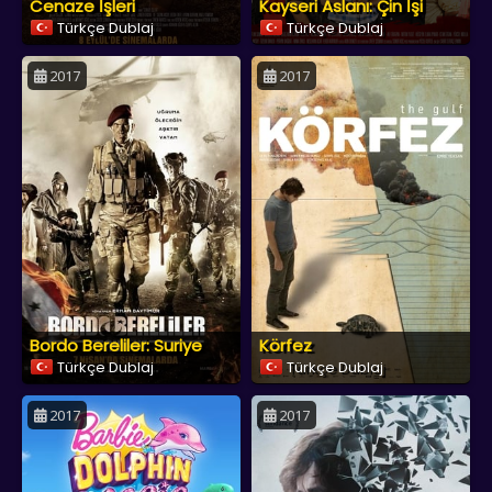
Cenaze İşleri
Kayseri Aslanı: Çin İşi
Türkçe Dublaj
Türkçe Dublaj
2017
2017
Bordo Bereliler: Suriye
Körfez
Türkçe Dublaj
Türkçe Dublaj
2017
2017