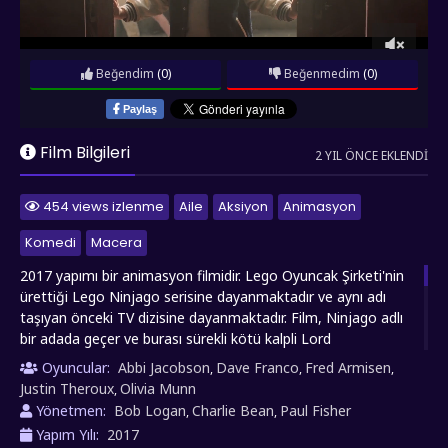
Beğendim
(0)
Beğenmedim
(0)
Paylaş
Film Bilgileri
2 YIL ÖNCE EKLENDI
454 views izlenme
Aile
Aksiyon
Animasyon
Komedi
Macera
2017 yapımı bir animasyon filmidir. Lego Oyuncak Şirketi'nin
ürettiği Lego Ninjago serisine dayanmaktadır ve aynı adı
taşıyan önceki TV dizisine dayanmaktadır. Film, Ninjago adlı
bir adada geçer ve burası sürekli kötü kalpli Lord
Garmadon'un saldırılarına maruz kalmaktadır. Ancak Ninjago
Oyuncular:
Abbi Jacobson
Dave Franco
Fred Armisen
,
,
,
adasının bir sırrı vardır: Gündüzleri sıradan bir lise öğrencisi
Justin Theroux
Olivia Munn
,
olan genç Lloyd, geceleri ise Gizli Yeşil Ninja olarak kötülüğe
Yönetmen:
Bob Logan
Charlie Bean
Paul Fisher
,
,
karşı savaşmaktadır. Lloyd'un babası Lord Garmadon ise
Yapım Yılı:
2017
Ninjago'nun en büyük düşmanıdır. Film, Lloyd ve