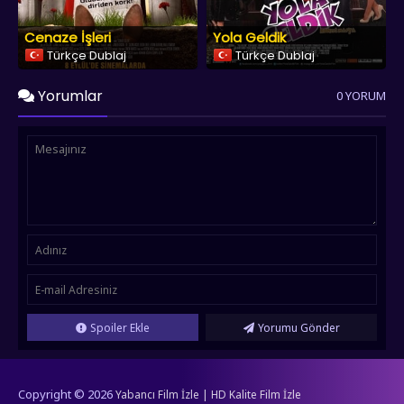
Cenaze İşleri
Yola Geldik
Türkçe Dublaj
Türkçe Dublaj
Yorumlar
0 YORUM
Spoiler Ekle
Yorumu Gönder
Copyright © 2026
Yabancı Film İzle | HD Kalite Film İzle