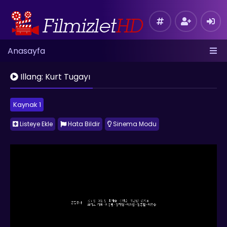
Anasayfa
Illang: Kurt Tugayı
Kaynak 1
Listeye Ekle
Hata Bildir
Sinema Modu