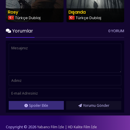
Rosy
Dışarıda
Türkçe Dublaj
Türkçe Dublaj
Yorumlar
0 YORUM
Spoiler Ekle
Yorumu Gönder
Copyright © 2026
Yabancı Film İzle | HD Kalite Film İzle