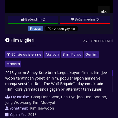
Beğendim
(0)
Beğenmedim
(0)
Paylaş
Film Bilgileri
2 YIL ÖNCE EKLENDI
951 views izlenme
Aksiyon
Bilim Kurgu
Gerilim
Macera
2018 yapımı Güney Kore bilim kurgu aksiyon filmidir. Kim Jee-
woon tarafından yönetilen film, popüler Japon anime ve
manga serisi "Jin-Roh: The Wolf Brigade"e dayanmaktadır.
Film, Kore yarımadasında geçen bir alternatif tarih sunar.
Kore Savaşı'nın ardından, Kore yarımadası tek bir devlet olan
Oyuncular:
Gang Dong-won
Han Hyo-joo
Heo Joon-ho
,
,
,
Büyük Kore Cumhuriyeti'nin egemenliği altında birleşir. Ancak,
Jung Woo-sung
Kim Moo-yul
,
birleşme sürecinde hala devam eden politik karmaşa ve
Yönetmen:
Kim Jee-woon
toplumsal huzursuzluk, bir grup özel kuvvet askerinin, isyanı
Yapım Yılı:
2018
bastırmak ve halkı kontrol altında tutmak için kurulan "Kurt