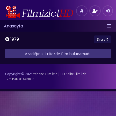
Anasayfa
1979
Sırala
Aradığınız kriterde film bulunamadı.
Copyright © 2026
Yabancı Film İzle | HD Kalite Film İzle
Tüm Hakları Saklıdır