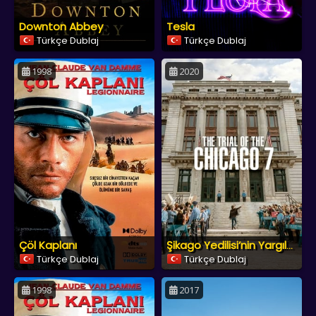
Downton Abbey
Tesla
Türkçe Dublaj
Türkçe Dublaj
1998
2020
Çöl Kaplanı
Şikago Yedilisi’nin Yargılanması
Türkçe Dublaj
Türkçe Dublaj
1998
2017