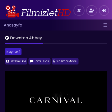
Anasayfa
Downton Abbey
Kaynak 1
Listeye Ekle
Hata Bildir
Sinema Modu