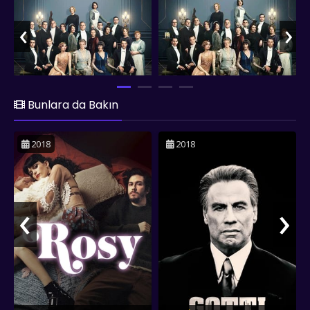
anlamına gelir. Film, bu hazırlıklar sırasında ortaya çıkan çeşitli
entrikaları, aşkları ve rekabetleri detaylı bir şekilde gösterir.
‹
›
"Downton Abbey", hem diziye sadık kalan hem de kendine
has bir hikaye sunan bir yapım. Film, karakterlerin kişisel
gelişimlerine ve aralarındaki ilişkilere odaklanırken, aynı
zamanda dönemin sosyal ve politik meselelerine de değinir.
Crawley ailesinin üyeleri ve hizmetkârları arasındaki sınıf
farklılıkları, değişen toplumsal normlar ve geleceğe dair
Bunlara da Bakın
beklentiler filmde önemli temalar olarak işlenir. Filmde, Hugh
Bonneville (Robert Crawley), Maggie Smith (Violet Crawley),
2018
2018
Michelle Dockery (Lady Mary Talbot) ve diğer dizi
oyuncularının performansları öne çıkar. Bu karakterlerin
zengin hikayeleri ve duygusal derinlikleri, filmi Downton
Abbey hayranları için kaçırılmaz kılar. Sonuç olarak, "Downton
‹
›
Abbey" filmi, diziye sadık kalarak onun ruhunu ve estetiğini
başarılı bir şekilde yansıtır. 20. yüzyılın başlarındaki İngiliz
yüksek sosyetesinin yaşamını, dramatik ve duygusal bir
anlatımla sunar.