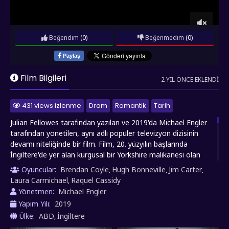
Beğendim
(0)
Beğenmedim
(0)
Paylaş
Film Bilgileri
2 YIL ÖNCE EKLENDI
431 views izlenme
Dram
Romantik
Tarih
Julian Fellowes tarafından yazılan ve 2019'da Michael Engler
tarafından yönetilen, aynı adlı popüler televizyon dizisinin
devamı niteliğinde bir film. Film, 20. yüzyılın başlarında
İngiltere'de yer alan kurgusal bir Yorkshire malikanesi olan
Downton Abbey'de geçen olayları konu alır. Film, Crawley
Oyuncular:
Brendan Coyle
Hugh Bonneville
Jim Carter
,
,
,
ailesinin hayatını ve onların hizmetkârlarının günlük yaşamını,
Laura Carmichael
Raquel Cassidy
,
tarihi olaylar ve sosyal değişimler eşliğinde anlatır. Film, 1927
Yönetmen:
Michael Engler
yılında, Kral George V ve Kraliçe Mary'nin Downton Abbey'e
Yapım Yılı:
2019
bir ziyaret planlamasıyla başlar. Bu ziyaret, hem Crawley ailesi
Ülke:
ABD
İngiltere
,
hem de hizmetkârları için büyük bir heyecan ve hazırlık süreci