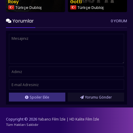
Rosy
Gotti
Türkçe Dublaj
Türkçe Dublaj
Yorumlar
0 YORUM
Spoiler Ekle
Yorumu Gönder
Copyright © 2026
Yabancı Film İzle | HD Kalite Film İzle
Tüm Hakları Saklıdır