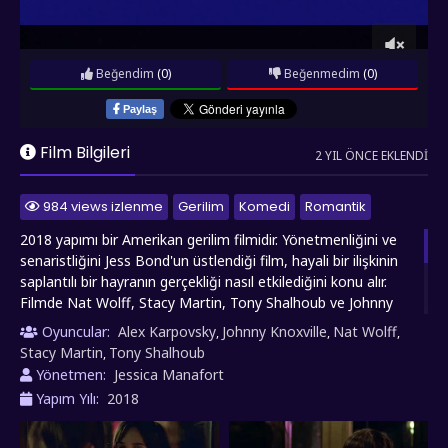
Beğendim
(0)
Beğenmedim
(0)
Paylaş
Film Bilgileri
2 YIL ÖNCE EKLENDI
984 views izlenme
Gerilim
Komedi
Romantik
2018 yapımı bir Amerikan gerilim filmidir. Yönetmenliğini ve
senaristliğini Jess Bond'un üstlendiği film, hayali bir ilişkinin
saplantılı bir hayranın gerçekliği nasıl etkilediğini konu alır.
Filmde Nat Wolff, Stacy Martin, Tony Shalhoub ve Johnny
Knoxville gibi oyuncular yer almaktadır. Wolff, bir film
Oyuncular:
Alex Karpovsky
Johnny Knoxville
Nat Wolff
,
,
,
yönetmeni olan Doug'un hayatını canlandırır. Doug, kendisine
Stacy Martin
Tony Shalhoub
,
saplantılı bir şekilde aşık olan ve onun hayatını izlemek için
Yönetmen:
Jessica Manafort
her şeyi göze alan genç bir kadın olan Rosy ile karşılaşır.
Yapım Yılı:
2018
Ancak, Rosy'nin gerçek niyetleri ve zihinsel dengesi hakkında
şüpheler artar ve işler çıkmaza doğru sürüklenmeye başlar.