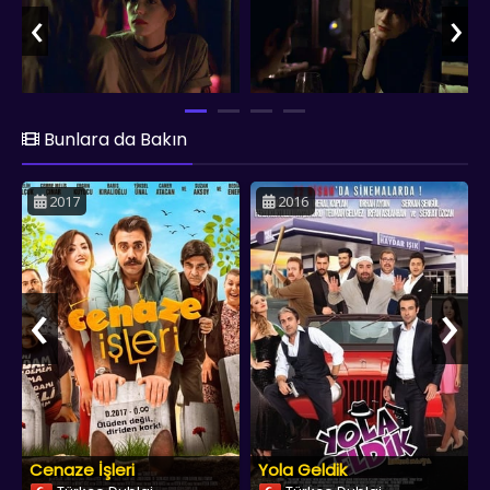
‹
›
Bunlara da Bakın
2017
2016
‹
›
Cenaze İşleri
Yola Geldik