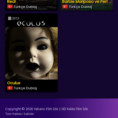
Red!
Barbie Mariposa ve Peri Prenses
Türkçe Dublaj
Türkçe Dublaj
2013
Oculus
Türkçe Dublaj
Copyright © 2026
Yabancı Film İzle | HD Kalite Film İzle
Tüm Hakları Saklıdır