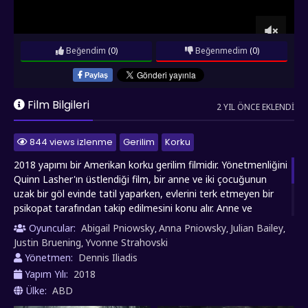
Beğendim
(0)
Beğenmedim
(0)
Paylaş
Film Bilgileri
2 YIL ÖNCE EKLENDI
844 views izlenme
Gerilim
Korku
2018 yapımı bir Amerikan korku gerilim filmidir. Yönetmenliğini
Quinn Lasher'ın üstlendiği film, bir anne ve iki çocuğunun
uzak bir göl evinde tatil yaparken, evlerini terk etmeyen bir
psikopat tarafından takip edilmesini konu alır. Anne ve
çocuklar, hayatta kalmak için acil durum planları yapmak
Oyuncular:
Abigail Pniowsky
Anna Pniowsky
Julian Bailey
,
,
,
zorunda kalırken, korkunç gerçeklerle yüzleşmek zorunda
Justin Bruening
Yvonne Strahovski
,
kalırlar. Film, klasik korku unsurlarını kullanarak gerilim dolu
Yönetmen:
Dennis Iliadis
anlar sunarken, aynı zamanda izleyiciyi psikolojik bir gerilim
Yapım Yılı:
2018
yolculuğuna çıkarır.
Ülke:
ABD