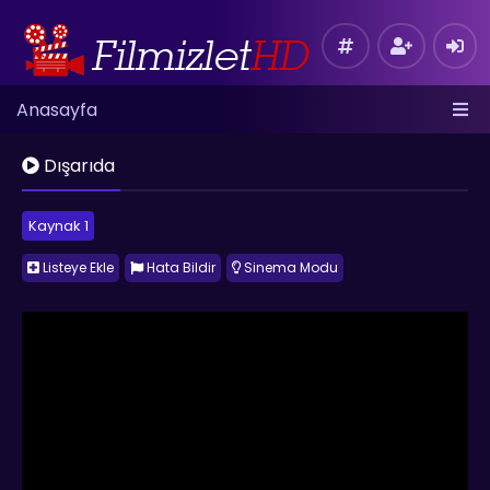
Anasayfa
Dışarıda
Kaynak 1
Listeye Ekle
Hata Bildir
Sinema Modu