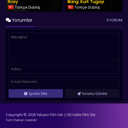
Rosy
Illang: Kurt Tugayı
Türkçe Dublaj
Türkçe Dublaj
Yorumlar
0 YORUM
Spoiler Ekle
Yorumu Gönder
Copyright © 2026
Yabancı Film İzle | HD Kalite Film İzle
Tüm Hakları Saklıdır