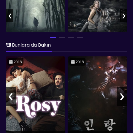
‹
›
Bunlara da Bakın
2018
2018
‹
›