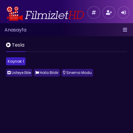
Anasayfa
Tesla
Kaynak 1
Listeye Ekle
Hata Bildir
Sinema Modu