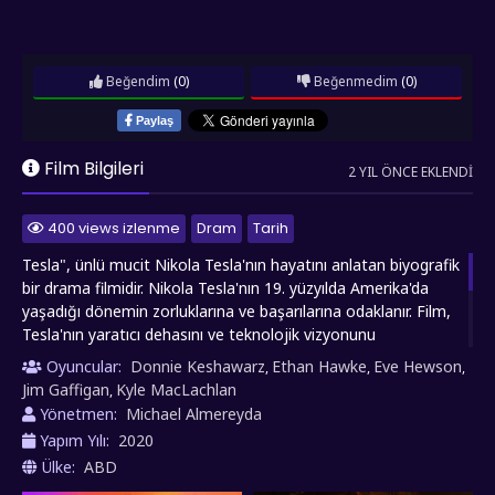
Beğendim
(0)
Beğenmedim
(0)
Paylaş
Film Bilgileri
2 YIL ÖNCE EKLENDI
400 views izlenme
Dram
Tarih
Tesla", ünlü mucit Nikola Tesla'nın hayatını anlatan biyografik
bir drama filmidir. Nikola Tesla'nın 19. yüzyılda Amerika'da
yaşadığı dönemin zorluklarına ve başarılarına odaklanır. Film,
Tesla'nın yaratıcı dehasını ve teknolojik vizyonunu
keşfederken, onun Thomas Edison ile olan rekabetini,
Oyuncular:
Donnie Keshawarz
Ethan Hawke
Eve Hewson
,
,
,
Westinghouse ile olan işbirliğini ve stresle dolu kişisel hayatını
Jim Gaffigan
Kyle MacLachlan
,
ele alır. Orijinal bir kurgu ve sıra dışı anlatım tarzıyla,
Yönetmen:
Michael Almereyda
izleyicilere Tesla'nın çalkantılı yaşamının derinliklerine inme
Yapım Yılı:
2020
fırsatı sunar. Bu unutulmaz hikayeyi izle, HD izle
Ülke:
ABD
seçenekleriyle keşfedin.