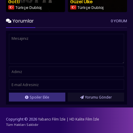
Gotti
Güzel Ülke
Türkçe Dublaj
Türkçe Dublaj
Yorumlar
0 YORUM
Spoiler Ekle
Yorumu Gönder
Copyright © 2026
Yabancı Film İzle | HD Kalite Film İzle
Tüm Hakları Saklıdır