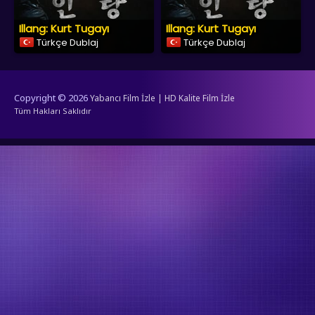
Illang: Kurt Tugayı
Illang: Kurt Tugayı
Türkçe Dublaj
Türkçe Dublaj
Copyright © 2026
Yabancı Film İzle | HD Kalite Film İzle
Tüm Hakları Saklıdır