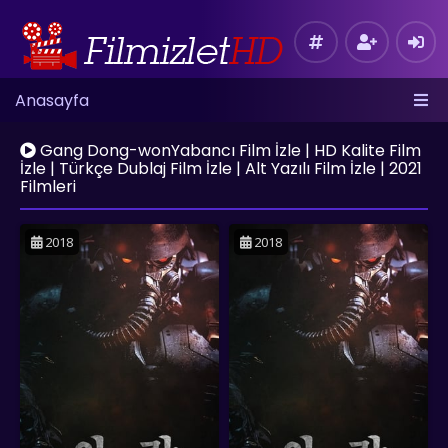
Anasayfa
Gang Dong-wonYabancı Film İzle | HD Kalite Film
İzle | Türkçe Dublaj Film İzle | Alt Yazılı Film İzle | 2021
Filmleri
2018
2018