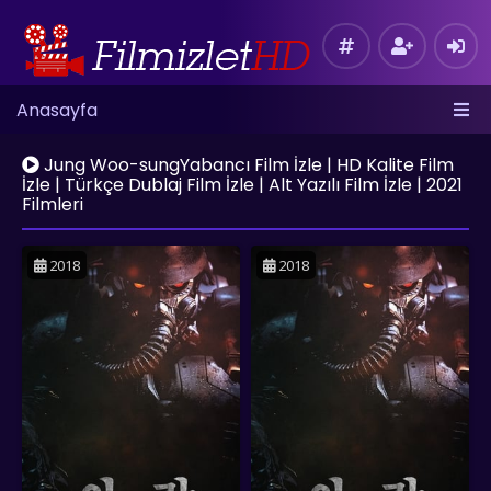
Anasayfa
Jung Woo-sungYabancı Film İzle | HD Kalite Film
İzle | Türkçe Dublaj Film İzle | Alt Yazılı Film İzle | 2021
Filmleri
2018
2018