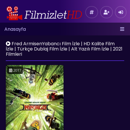
Anasayfa
Fred ArmisenYabancı Film İzle | HD Kalite Film
İzle | Türkçe Dublaj Film İzle | Alt Yazılı Film İzle | 2021
Filmleri
2017