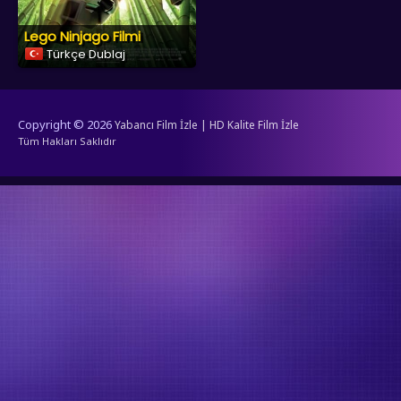
Lego Ninjago Filmi
Türkçe Dublaj
Copyright © 2026
Yabancı Film İzle | HD Kalite Film İzle
Tüm Hakları Saklıdır