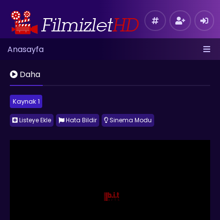
Anasayfa
Daha
Kaynak 1
Listeye Ekle
Hata Bildir
Sinema Modu