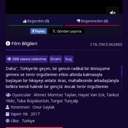
Beğendim
(0)
Beğenmedim
(0)
Paylaş
Film Bilgileri
2 YIL ÖNCE EKLENDI
399 views izlenme
Dram
Suç
Daha", Türkiye'de geçen, bir gencin radikal bir dönüşüme
girmesi ve terör örgütlerinin etkisi altında kalmasıyla
başlayan bir hikayeyi anlatır. Aras, mahallesinde arkadaşlarıyla
birlikte kendi halinde bir gençtir. Ancak terör örgütlerinin
etkisiyle Aras, radikal bir değişim geçirir ve terör faaliyetlerine
Oyuncular:
Ahmet Mümtaz Taylan
Hayat Van Eck
Tankut
,
,
katılmaya başlar. Bu süreçte ailesi ve sevdikleri arasındaki
Yıldız
Tuba Büyüküstün
Turgut Tunçalp
,
,
bağlar kopma noktasına gelir. Film, terörizmin insanları nasıl
Yönetmen:
Onur Saylak
etkilediğini ve gençlerin bu tehlikeli tuzağa nasıl
Yapım Yılı:
2017
düşebileceğini çarpıcı bir şekilde gösterir.
Ülke:
Türkiye