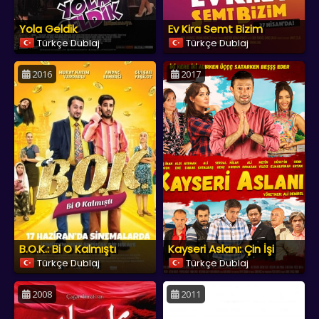
Yola Geldik
Ev Kira Semt Bizim
Türkçe Dublaj
Türkçe Dublaj
2016
2017
B.O.K.: Bi O Kalmıştı
Kayseri Aslanı: Çin İşi
Türkçe Dublaj
Türkçe Dublaj
2008
2011