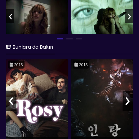
gerekmektedir. "Keep Watching", gerilim dolu sahneleri ve
beklenmedik dönüşleriyle dikkat çeker. Ayrıca, izleyicilere ev
‹
›
güvenliği ve tehlikeli durumlarla başa çıkma konularında
düşündürücü bir deneyim sunar.
Bunlara da Bakın
2018
2018
‹
›