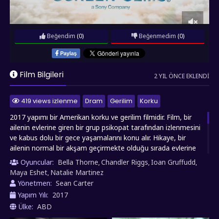
Beğendim
(0)
Beğenmedim
(0)
Paylaş
Film Bilgileri
2 YIL ÖNCE EKLENDI
419 views izlenme
Dram
Gerilim
Korku
2017 yapımı bir Amerikan korku ve gerilim filmidir. Film, bir
ailenin evlerine giren bir grup psikopat tarafından izlenmesini
ve kabus dolu bir gece yaşamalarını konu alır. Hikaye, bir
ailenin normal bir akşam geçirmekte olduğu sırada evlerine
giren maskeli kişiler tarafından rehin alınmalarıyla başlar. Bu
Oyuncular:
Bella Thorne
Chandler Riggs
Ioan Gruffudd
,
,
,
kişiler, aileyi bir canlı yayın izleyicisi olarak seçmişlerdir ve
Maya Eshet
Natalie Martinez
,
onları izlemeye devam edeceklerdir. Aile, evlerindeki güvenlik
Yönetmen:
Sean Carter
kameralarını kullanarak kaçmaya çalışırken, izleyicilerin birer
Yapım Yılı:
2017
birer ortaya çıkan gizli odaları ve tehlikeleri keşfederler. Ancak,
Ülke:
ABD
bu sırada hayatta kalmak için acil bir mücadele vermeleri