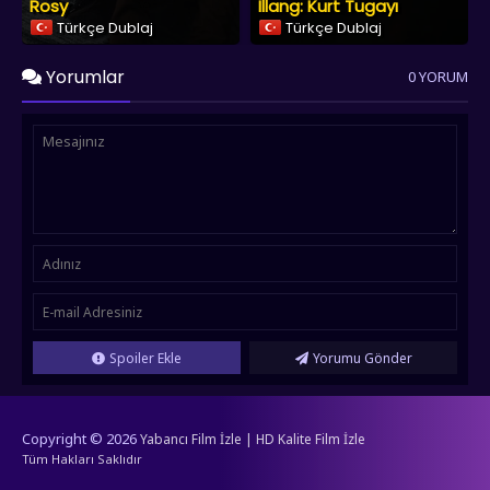
Rosy
Illang: Kurt Tugayı
Türkçe Dublaj
Türkçe Dublaj
Yorumlar
0 YORUM
Spoiler Ekle
Yorumu Gönder
Copyright © 2026
Yabancı Film İzle | HD Kalite Film İzle
Tüm Hakları Saklıdır