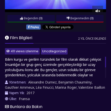
Beğendim
(0)
Beğenmedim
(0)
Paylaş
Film Bilgileri
2 YIL ÖNCE EKLENDI
411 views izlenme
Uncategorized
Bilim kurgu ve gerilim türündeki bir film olarak dikkat çekiyor.
İnsanlığın bir grup genç üzerinde gerçekleştirdiği bir uzay
yolculuğunu konu alır. Bu gençler, uzun soluklu bir göreve
gönderilirken, yolculuk sırasında beklenmedik olaylar ve
tehlikelerle karşılaşırlar. Zamanla, gemideki düzenin bozulması
Yönetmen:
Alexandre Dumez
Benjamin Chaumény
,
,
ve insan doğasının karanlık yönlerinin ortaya çıkmasıyla
Gauthier Ammeux
Léa Finucci
Marina Roger
Valentine Baillon
,
,
,
gerilim artar. Film, bilim kurgu tutkunlarını etkileyici bir hikaye
Yapım Yılı:
2017
ve görsel şölenle buluşturuyor.
Ülke:
Fransa
Bunlara da Bakın