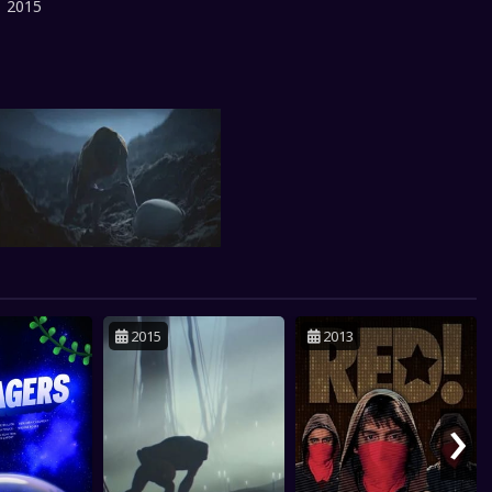
:
2015
ır. Ancak, varlığın gerçek amacı ve doğası hakkındaki gerçekler gün
kça, Klimova ve astronot hayatta kalma mücadelesi verirken,
deri tehlikeye girer.
2015
2013
›