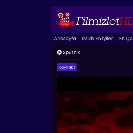
Anasayfa
IMDb En İyiler
En Çok
Sputnik
Kaynak 1