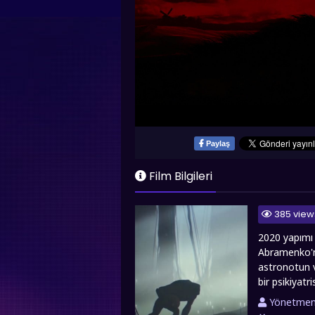
Paylaş
Film Bilgileri
385 view
2020 yapımı b
Abramenko'nu
astronotun v
bir psikiyat
görevlendiri
Yönetme
bir yaratık 