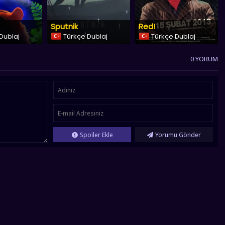
Sputnik
Red!
Dublaj
Türkçe Dublaj
Türkçe Dublaj
0 YORUM
Spoiler Ekle
Yorumu Gönder