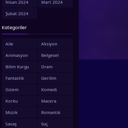
Nisan 2024
Mart 2024
1995
1994
Şubat 2024
Monstrum
1993
1992
Türkçe Dublaj
Kategoriler
1991
1990
1988
1987
Aile
Aksiyon
1986
1980
Animasyon
Belgesel
1979
1973
Bilim Kurgu
Dram
1971
1967
Fantastik
Gerilim
1966
1963
Gizem
Komedi
1958
1953
Korku
Macera
Müzik
Romantik
Savaş
Suç