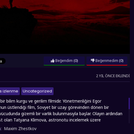
Beğendim
(0)
Beğenmedim
(0)
2 YIL ÖNCE EKLENDI
s izlenme
Uncategorized
ir bilim kurgu ve gerilim filmidir. Yönetmenliğini Egor
n üstlendiği film, Sovyet bir uzay görevinden dönen bir
ücudunda gizemli bir varlık bulunmasıyla başlar. Olayın ardından
rist olan Tatyana Klimova, astronotu incelemek üzere
lir. Klimova'nın araştırması, uzaydan gelen varlığın insana benzeyen
n:
Maxim Zhestkov
olduğunu ve onunla astronot arasında gizemli bir bağ olduğunu