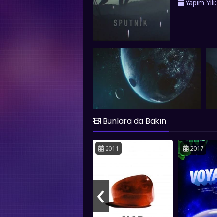
Yapım Yılı
ortaya çıkar
yüzüne çıktı
insanlığın ka
Bunlara da Bakın
2011
2017
‹