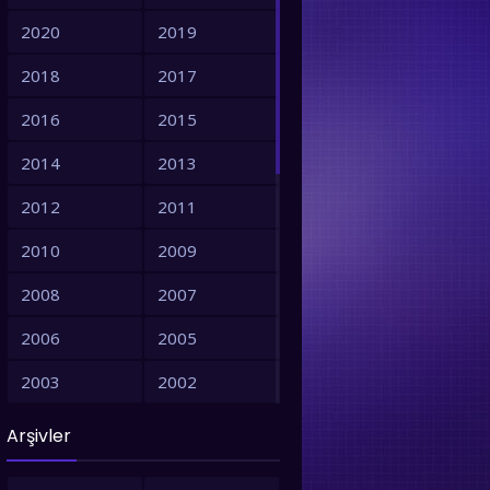
2020
2019
2018
2017
2016
2015
2014
2013
2012
2011
2010
2009
2008
2007
2014
2006
2005
2003
2002
2001
1999
Arşivler
1998
1997