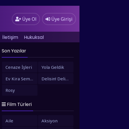
Üye Ol
Üye Girişi
İletişim
Hukuksal
Son Yazılar
Cenaze İşleri
Yola Geldik
Ev Kira Semt Bizim
Delisin! Delisin!
Rosy
Film Türleri
Aile
Aksiyon