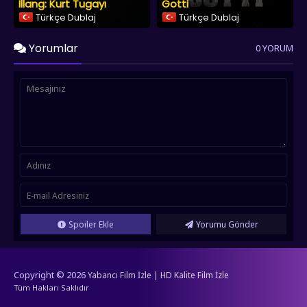
Illang: Kurt Tugayı
Gotti
Türkçe Dublaj
Türkçe Dublaj
Yorumlar
0 YORUM
Spoiler Ekle
Yorumu Gönder
Copyright © 2026
Yabancı Film İzle | HD Kalite Film İzle
Tüm Hakları Saklıdır