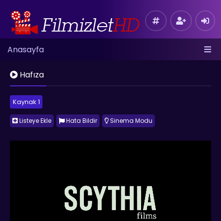
Anasayfa
Hafıza
Kaynak 1
Listeye Ekle
Hata Bildir
Sinema Modu