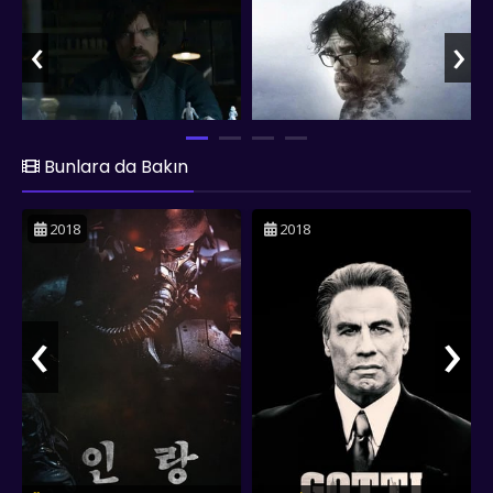
ölümünün ardındaki gerçeği öğrenmeye çalışır. "Rememory",
bilim kurgu ve gizemi ustalıkla bir araya getirerek izleyiciyi
‹
›
sürükleyici bir yolculuğa çıkarıyor. Peter Dinklage'ın etkileyici
performansı ve filmdeki çarpıcı atmosfer, izleyicilerin
zihinlerinde iz bırakan bir deneyim sunuyor.
Bunlara da Bakın
2018
2018
‹
›