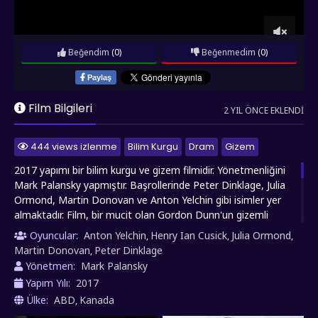
Beğendim
(0)
Beğenmedim
(0)
Paylaş
Film Bilgileri
2 YIL ÖNCE EKLENDI
444 views izlenme
Bilim Kurgu
Dram
Gizem
2017 yapımı bir bilim kurgu ve gizem filmidir. Yönetmenliğini
Mark Palansky yapmıştır. Başrollerinde Peter Dinklage, Julia
Ormond, Martin Donovan ve Anton Yelchin gibi isimler yer
almaktadır. Film, bir mucit olan Gordon Dunn'un gizemli
ölümünü araştıran bir adamın hikayesini anlatır. Dunn,
Oyuncular:
Anton Yelchin
Henry Ian Cusick
Julia Ormond
,
,
,
insanların hafızalarını kaydetmeye ve daha sonra yeniden
Martin Donovan
Peter Dinklage
,
izlemelerini sağlayan bir cihaz olan "Rememory"yi icat
Yönetmen:
Mark Palansky
etmiştir. Ancak, cihazın potansiyel tehlikelerini araştırırken
Yapım Yılı:
2017
öldürülür. Başkalarının hafızalarını gözden geçiren ve onların
Ülke:
ABD
Kanada
,
sırlarını ortaya çıkaran bu cihazı bulan bir adam, Dunn'ın