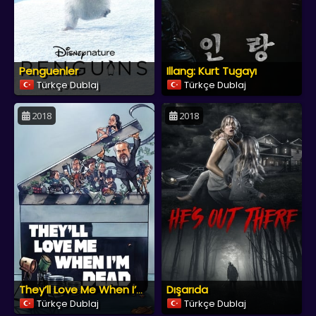
Penguenler
Illang: Kurt Tugayı
Türkçe Dublaj
Türkçe Dublaj
2018
2018
Dışarıda
They’ll Love Me When I’m Dead
Türkçe Dublaj
Türkçe Dublaj