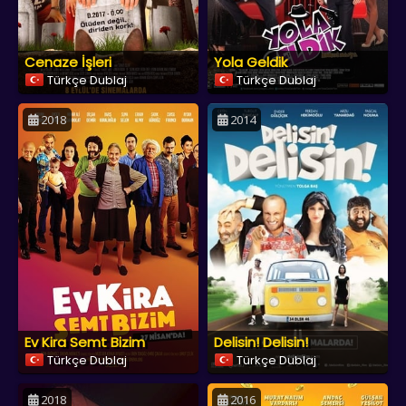
Cenaze İşleri
Yola Geldik
Türkçe Dublaj
Türkçe Dublaj
2018
2014
Ev Kira Semt Bizim
Delisin! Delisin!
Türkçe Dublaj
Türkçe Dublaj
2018
2016