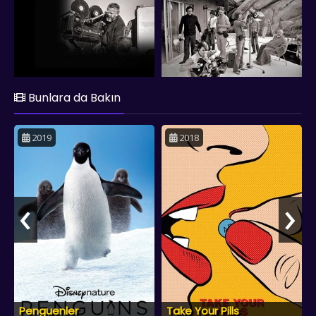
Bunlara da Bakın
2019
2018
‹
›
Penguenler
Take Your Pills