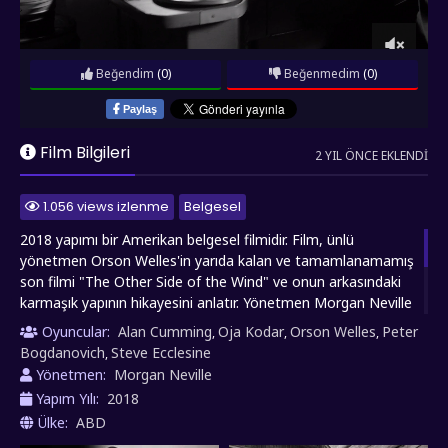
Beğendim
(0)
Beğenmedim
(0)
Paylaş
Film Bilgileri
2 YIL ÖNCE EKLENDI
1.056 views izlenme
Belgesel
2018 yapımı bir Amerikan belgesel filmidir. Film, ünlü
yönetmen Orson Welles'in yarıda kalan ve tamamlanamamış
son filmi "The Other Side of the Wind" ve onun arkasındaki
karmaşık yapının hikayesini anlatır. Yönetmen Morgan Neville
tarafından yönetilen belgesel, Welles'in bu projeyi neden
Oyuncular:
Alan Cumming
Oja Kodar
Orson Welles
Peter
,
,
,
tamamlayamadığına dair araştırmaları ve onun sinema
Bogdanovich
Steve Ecclesine
,
dünyasındaki etkisini inceler. Film ayrıca Welles'in son dönem
Yönetmen:
Morgan Neville
yaşamını ve kariyerindeki iniş çıkışları ele alırken, onun
Yapım Yılı:
2018
vizyoner bir sinemacı olarak mirasını da kutlar.
Ülke:
ABD