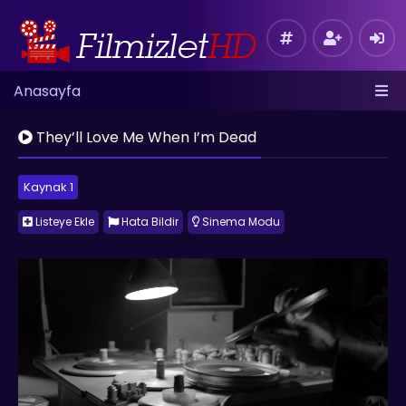
Anasayfa
They’ll Love Me When I’m Dead
Kaynak 1
Listeye Ekle
Hata Bildir
Sinema Modu