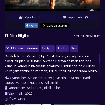
Beğendim
(0)
Beğenmedim
(0)
Paylaş
Film Bilgileri
2 YIL ÖNCE EKLENDI
432 views izlenme
Aksiyon
Gerilim
Suç
Belalı İkili: Her Zaman Çılgın", eski bir suç ortağının kötü
niyetli bir planı yüzünden tekrar bir araya gelmek zorunda
kalan iki kardeşin hikayesini anlatıyor. Birbirlerine zıt kişilikleri
ve yaşam tarzlarına rağmen, ikili bu tehlikeli macerada birlikte
çalışmak zorundadır. Gerginlikler, komik anlar ve beklenmedik
Oyuncular:
Alexander Ludwig
Martin Lawrence
Paola
,
,
dönüşlerle dolu bu filmde, kardeşlik bağları ve karakterlerin
Nuñez
Vanessa Hudgens
Will Smith
,
,
içsel dönüşümü ön plandadır. İzleyicilere aksiyon dolu bir
Yönetmen:
Adil El Arbi
Bilall Fallah
,
maceranın yanı sıra derin duygusal bağlara tanıklık etme
Yapım Yılı:
2020
fırsatı sunuyor.
Ülke:
ABD