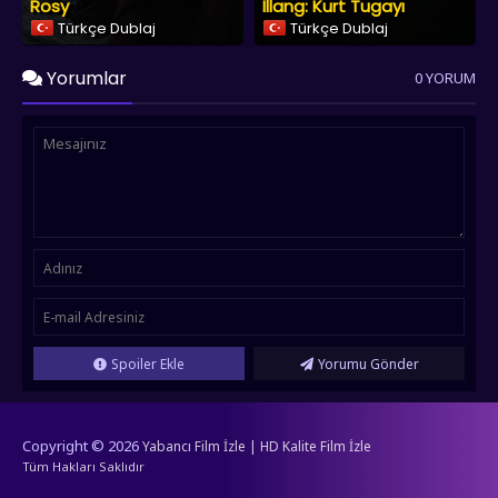
Rosy
Illang: Kurt Tugayı
Türkçe Dublaj
Türkçe Dublaj
Yorumlar
0 YORUM
Spoiler Ekle
Yorumu Gönder
Copyright © 2026
Yabancı Film İzle | HD Kalite Film İzle
Tüm Hakları Saklıdır