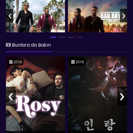
‹
›
Bunlara da Bakın
2018
2018
‹
›