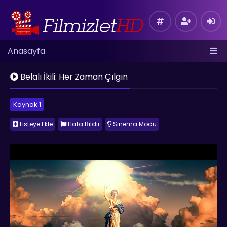
Anasayfa
Belalı İkili: Her Zaman Çılgın
Kaynak 1
Listeye Ekle
Hata Bildir
Sinema Modu