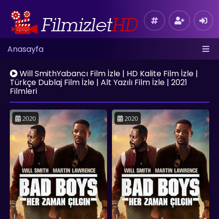
Anasayfa
Will SmithYabancı Film İzle | HD Kalite Film İzle |
Türkçe Dublaj Film İzle | Alt Yazılı Film İzle | 2021
Filmleri
2020
2020