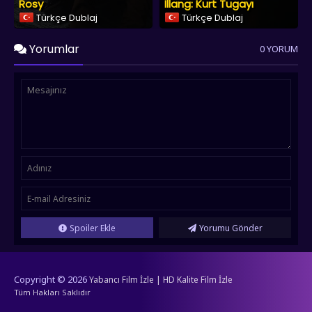
Rosy
Illang: Kurt Tugayı
Türkçe Dublaj
Türkçe Dublaj
Yorumlar
0 YORUM
Spoiler Ekle
Yorumu Gönder
Copyright © 2026
Yabancı Film İzle | HD Kalite Film İzle
Tüm Hakları Saklıdır