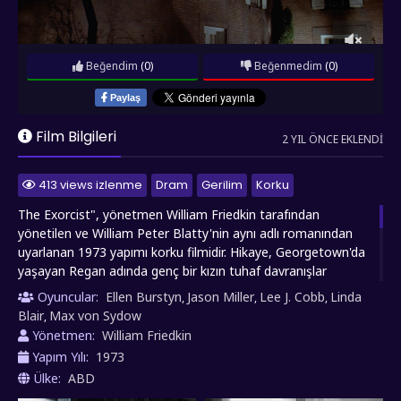
Beğendim
(0)
Beğenmedim
(0)
Paylaş
Film Bilgileri
2 YIL ÖNCE EKLENDI
413 views izlenme
Dram
Gerilim
Korku
The Exorcist", yönetmen William Friedkin tarafından
yönetilen ve William Peter Blatty'nin aynı adlı romanından
uyarlanan 1973 yapımı korku filmidir. Hikaye, Georgetown'da
yaşayan Regan adında genç bir kızın tuhaf davranışlar
sergilemeye başlamasıyla başlar. Regan'ın annesi Chris, kızının
Oyuncular:
Ellen Burstyn
Jason Miller
Lee J. Cobb
Linda
,
,
,
durumunu tıbbi olarak açıklayamaz ve sonunda bir rahip olan
Blair
Max von Sydow
,
Karras ile iletişime geçer. Karras, Regan'ın şeytani bir varlık
Yönetmen:
William Friedkin
tarafından ele geçirildiğine inanmaktadır ve Papa'nın da
Yapım Yılı:
1973
yardımıyla, Katolik Kilisesi'nin özel bir ruhaniyeti olan Father
Ülke:
ABD
Merrin'i çağırır. Regan'ın şeytani varlıkla yapılan savaşı,