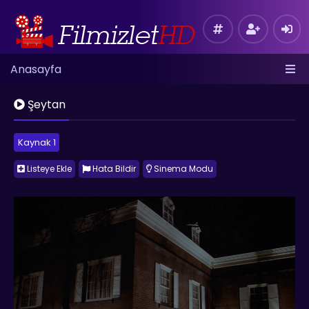
Anasayfa
Şeytan
Kaynak 1
Listeye Ekle
Hata Bildir
Sinema Modu