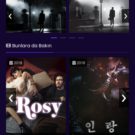
rahiplerin ve ailenin inancını sınar ve sonuçta herkesi derinden
etkiler. Film, gerilim dolu sahneleri ve korkutucu atmosferiyle
‹
›
sinema tarihinde unutulmaz bir yer edinmiştir.
Bunlara da Bakın
2018
2018
‹
›