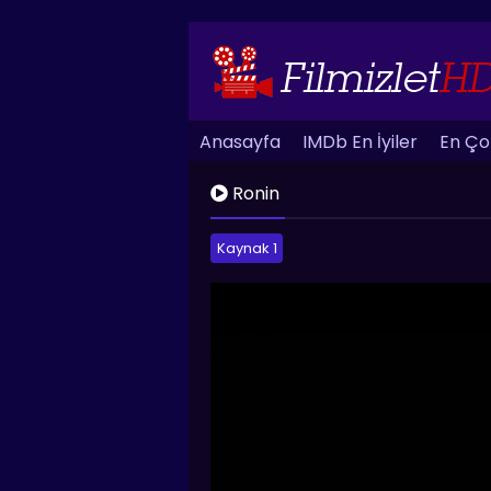
Anasayfa
IMDb En İyiler
En Çok
Ronin
Kaynak 1