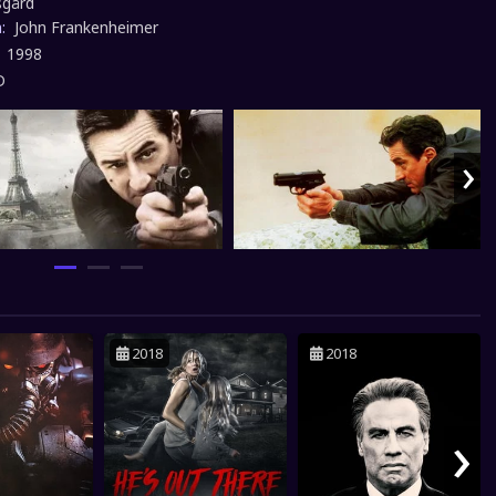
sgård
n:
John Frankenheimer
:
1998
D
›
2018
2018
›