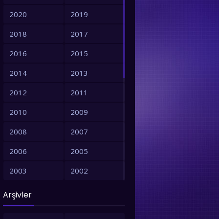
2020
2019
2018
2017
2016
2015
2014
2013
2012
2011
2010
2009
2008
2007
2006
2005
2018
2018
1999
2003
2002
2001
1999
Arşivler
1998
1997