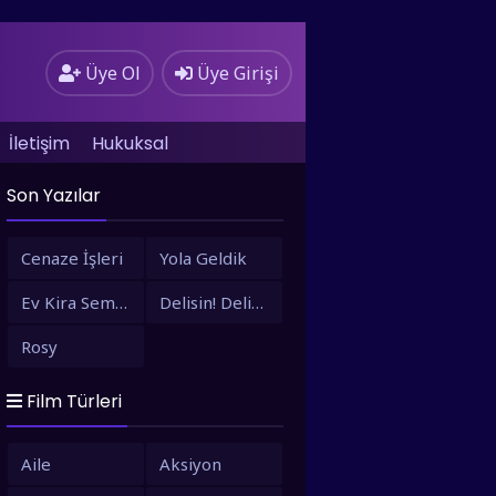
Üye Ol
Üye Girişi
İletişim
Hukuksal
Son Yazılar
Cenaze İşleri
Yola Geldik
Ev Kira Semt Bizim
Delisin! Delisin!
Rosy
Film Türleri
Aile
Aksiyon