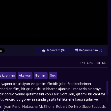
Beğendim
(0)
Beğenmedim
(0)
2 YIL ÖNCE EKLENDI
s izlenme
Aksiyon
Gerilim
Suç
 yapımı bir aksiyon ve gerilim filmidir. John Frankenheimer
netilen film, bir grup eski istihbarat ajanının Fransa'da bir araya
 bir görevi yerine getirmesini konu alır. Görevleri, gizemli bir çantayı
ir. Ancak, bu görev sırasında çeşitli tehlikelerle karşılaşırlar ve
güven sorunu ortaya çıkar. "Ronin", gerilim dolu sahneleri, hızlı
r:
Jean Reno
Natascha McElhone
Robert De Niro
Skipp Sudduth
,
,
,
,
onu ve dikkat çekici karakterleriyle bilinir.