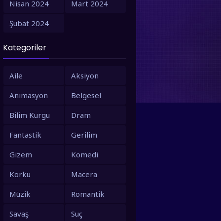
Nisan 2024
Mart 2024
1995
1994
Şubat 2024
1993
1992
Sara’nın Defteri
Güzel Ülke
Mavi Korku
Türkçe Dublaj
Türkçe Dublaj
Türkçe Dub
Kategoriler
1991
1990
1988
1987
Aile
Aksiyon
1986
1980
Animasyon
Belgesel
1979
1973
Bilim Kurgu
Dram
1971
1967
Fantastik
Gerilim
1966
1963
Gizem
Komedi
1958
1953
Korku
Macera
Müzik
Romantik
Savaş
Suç