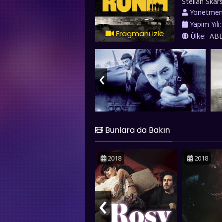
Stellan Skar
Yönetme
Yapım Yılı
Fragmanı izle
Ülke:
AB
‹
Bunlara da Bakın
2018
2018
‹