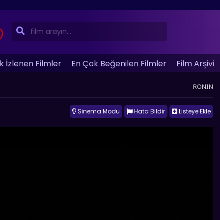
 İzlenen Filmler
En Çok Beğenilen Filmler
Film Arşivi
RONIN
Sinema Modu
Hata Bildir
Listeye Ekle