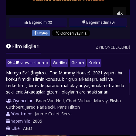
Beğendim
(0)
Beğenmedim
(0)
Paylaş
Film Bilgileri
2 YIL ÖNCE EKLENDI
415 views izlenme
Gerilim
Gizem
Korku
Mumya Evi" (İngilizce: The Mummy House), 2021 yapımı bir
korku filmidir. Filmin konusu, bir grup arkadaşın, eski ve
terkedilmiş bir evde paranormal olaylar yaşamaları etrafında
şekillenir. Arkadaşlar, gizemli olayların ardındaki sırları
çözmeye çalışırken, evde yaşanan karanlık geçmişle
Oyuncular:
Brian Van Holt
Chad Michael Murray
Elisha
,
,
yüzleşmek zorunda kalırlar. "Mumya Evi", klasik korku
Cuthbert
Jared Padalecki
Paris Hilton
,
,
unsurlarını modern bir yaklaşımla bir araya getirerek
Yönetmen:
Jaume Collet-Serra
izleyicilere gerilim dolu bir deneyim sunar.
Yapım Yılı:
2005
Ülke:
ABD