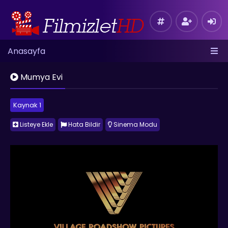
Anasayfa
Mumya Evi
Kaynak 1
Listeye Ekle
Hata Bildir
Sinema Modu