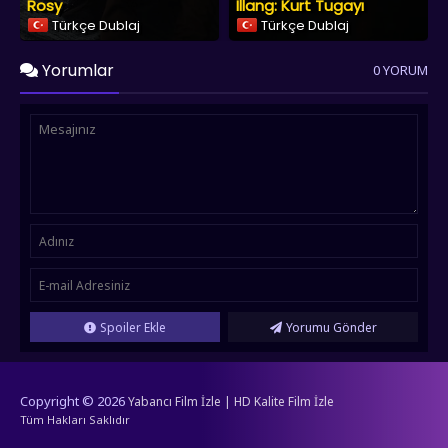
Rosy
Illang: Kurt Tugayı
Türkçe Dublaj
Türkçe Dublaj
Yorumlar
0 YORUM
Spoiler Ekle
Yorumu Gönder
Copyright © 2026
Yabancı Film İzle | HD Kalite Film İzle
Tüm Hakları Saklıdır