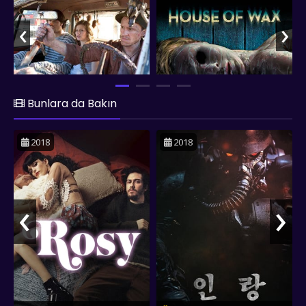
‹
›
Bunlara da Bakın
2018
2018
‹
›