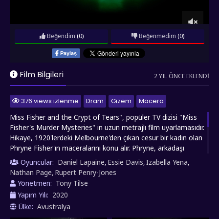
Beğendim
(0)
Beğenmedim
(0)
Paylaş
Film Bilgileri
2 YIL ÖNCE EKLENDI
376 views izlenme
Dram
Gizem
Macera
Miss Fisher and the Crypt of Tears", popüler TV dizisi "Miss
Fisher's Murder Mysteries" in uzun metrajlı film uyarlamasıdır.
Hikaye, 1920'lerdeki Melbourne'den çıkan cesur bir kadın olan
Phryne Fisher'ın maceralarını konu alır. Phryne, arkadaşı
John'ın esir olduğu, antik bir cinayetle bağlantılı gizemli bir
Oyuncular:
Daniel Lapaine
Essie Davis
Izabella Yena
,
,
,
hazineyi aramak için Londra'ya gider. Orada, eski düşmanları
Nathan Page
Rupert Penry-Jones
,
ve yeni müttefiklerle karşılaşır. Phryne, eski zamanların
Yönetmen:
Tony Tilse
gizemlerini çözerken, kişisel adalet arayışıyla birlikte aşk ve
Yapım Yılı:
2020
maceraya da yelken açar. Bu heyecan verici hikaye, izleyiciyi
Ülke:
Avustralya
egzotik mekanlara, tehlikeli durumlara ve unutulmaz