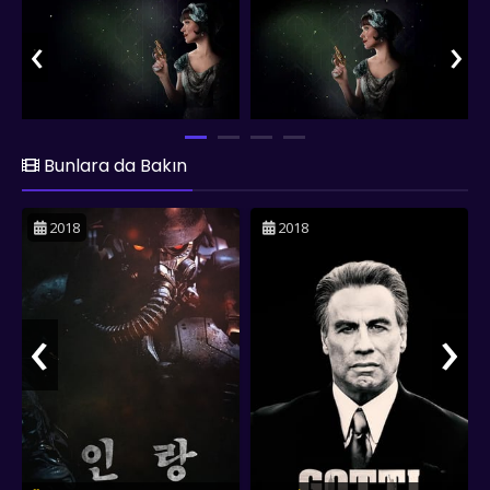
karakterlere götürür.
‹
›
Bunlara da Bakın
2018
2018
‹
›