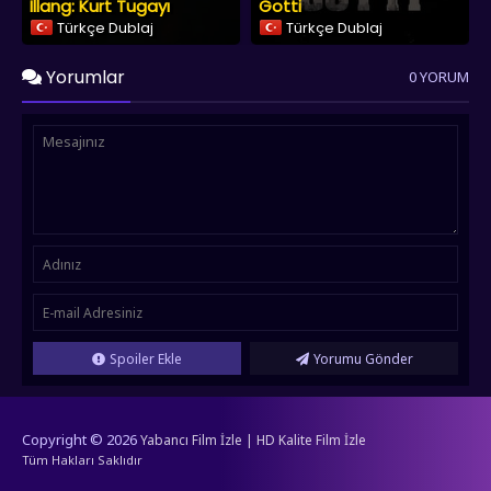
Illang: Kurt Tugayı
Gotti
Türkçe Dublaj
Türkçe Dublaj
Yorumlar
0 YORUM
Spoiler Ekle
Yorumu Gönder
Copyright © 2026
Yabancı Film İzle | HD Kalite Film İzle
Tüm Hakları Saklıdır