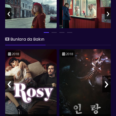
etkilemeye hazır olun. HD kalitesinde izlemek için şimdi
izleyin!
‹
›
Bunlara da Bakın
2018
2018
‹
›