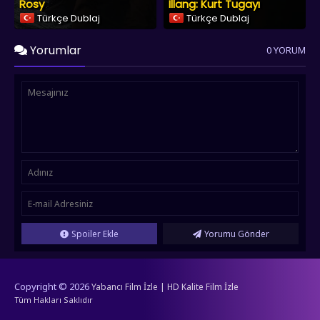
Rosy
Illang: Kurt Tugayı
Türkçe Dublaj
Türkçe Dublaj
Yorumlar
0 YORUM
Spoiler Ekle
Yorumu Gönder
Copyright © 2026
Yabancı Film İzle | HD Kalite Film İzle
Tüm Hakları Saklıdır