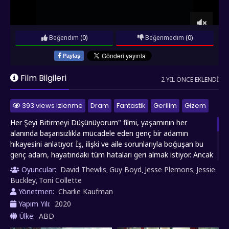
Beğendim
(0)
Beğenmedim
(0)
Paylaş
Film Bilgileri
2 YIL ÖNCE EKLENDI
393 views izlenme
Dram
Fantastik
Gerilim
Gizem
Her Şeyi Bitirmeyi Düşünüyorum" filmi, yaşamının her
alanında başarısızlıkla mücadele eden genç bir adamın
hikayesini anlatıyor. İş, ilişki ve aile sorunlarıyla boğuşan bu
genç adam, hayatındaki tüm hataları geri almak istiyor. Ancak
bir gün, beklenmedik bir şekilde, hayatındaki her şeyi sona
Oyuncular:
David Thewlis
Guy Boyd
Jesse Plemons
Jessie
,
,
,
erdirme kararı alır. Kendini tehlikeli bir spiralde bulurken,
Buckley
Toni Collette
,
gerçek ve hayal arasında gidip gelirken, kendi içsel savaşıyla
Yönetmen:
Charlie Kaufman
yüzleşmek zorunda kalır. Bu film, insan psikolojisini, iç
Yapım Yılı:
2020
çatışmaları ve hayatta kalma arzusunu derinlemesine
Ülke:
ABD
inceliyor. İzleyiciyi düşündürmeye ve duygusal olarak