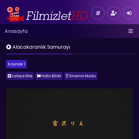
Anasayfa
Alacakaranlık Samurayı
Kaynak 1
Listeye Ekle
Hata Bildir
Sinema Modu