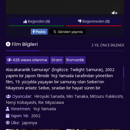
Beğendim
(0)
Beğenmedim
(0)
Paylaş
Film Bilgileri
2 YIL ÖNCE EKLENDI
425 views izlenme
Dram
Romantik
Alacakaranlık Samurayı" (İngilizce: Twilight Samurai), 2002
yapımı bir Japon filmidir. Yoji Yamada tarafından yönetilen
film, 19. yüzyılda yaşayan bir samuray olan Seibei'nin
hikayesini anlatır. Seibei, sıradan bir hayat süren bir
samuraydır ve ailesine bakmak zorundadır. Ancak,
Oyuncular:
Hiroyuki Sanada
Min Tanaka
Mitsuru Fukikoshi
,
,
,
beklenmedik bir şekilde eski bir rakibiyle karşılaşır ve hayatı bir
Nenji Kobayashi
Rie Miyazawa
,
kez daha değişir. Film, sıradan bir adamın iç dünyasını ve
Yönetmen:
Yoji Yamada
samuray değerlerini incelerken, aynı zamanda Japonya'nın
Yapım Yılı:
2002
dönemindeki sosyal ve kültürel yapısını da ele alır.
Ülke:
Japonya