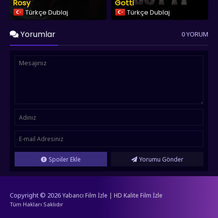
Rosy
Gotti
Türkçe Dublaj
Türkçe Dublaj
Yorumlar
0 YORUM
Spoiler Ekle
Yorumu Gönder
Copyright © 2026
Yabancı Film İzle | HD Kalite Film İzle
Tüm Hakları Saklıdır