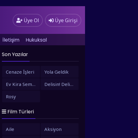
Üye Ol
Üye Girişi
İletişim
Hukuksal
Son Yazılar
Cenaze İşleri
Yola Geldik
Ev Kira Semt Bizim
Delisin! Delisin!
Rosy
Film Türleri
Aile
Aksiyon