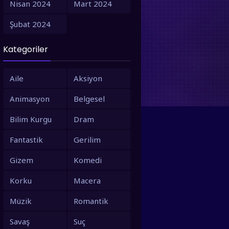
Nisan 2024
Mart 2024
1995
1994
Şubat 2024
1993
1992
Kategoriler
1991
1990
1988
1987
Aile
Aksiyon
1986
1980
Animasyon
Belgesel
1979
1973
Bilim Kurgu
Dram
1971
1967
Fantastik
Gerilim
1966
1963
Gizem
Komedi
1958
1953
Korku
Macera
Müzik
Romantik
Savaş
Suç