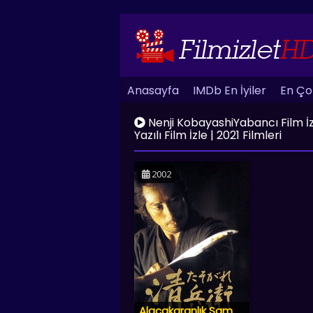
Anasayfa
IMDb En İyiler
En Çok
Nenji KobayashiYabancı Film İzle
Yazılı Film İzle | 2021 Filmleri
2002
Alacakaranlık Samurayı