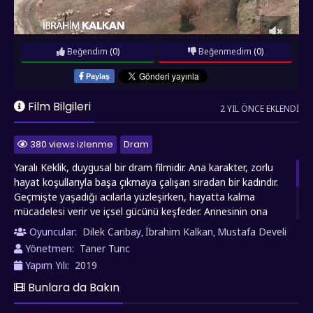
Beğendim
(0)
Beğenmedim
(0)
Paylaş
Film Bilgileri
2 YIL ÖNCE EKLENDI
380 views izlenme
Dram
Yaralı Keklik, duygusal bir dram filmidir. Ana karakter, zorlu
hayat koşullarıyla başa çıkmaya çalışan sıradan bir kadındır.
Geçmişte yaşadığı acılarla yüzleşirken, hayatta kalma
mücadelesi verir ve içsel gücünü keşfeder. Annesinin ona
miras bıraktığı güvercinler sayesinde umut bulur ve hayata
Oyuncular:
Dilek Canbay
İbrahim Kalkan
Mustafa Develi
,
,
yeniden tutunmaya çalışır. Ancak, geçmişteki hatalar ve
Yönetmen:
Taner Tunc
trajedilerle hesaplaşırken, hayatının en zorlu kararlarını
Yapım Yılı:
2019
vermeye hazırlanır. "Yaralı Keklik", umut, direniş ve insanın
içsel gücü üzerine dokunaklı bir hikaye sunar.
Bunlara da Bakın