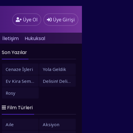
Üye Ol
Üye Girişi
İletişim
Hukuksal
Son Yazılar
Cenaze İşleri
Yola Geldik
Ev Kira Semt Bizim
Delisin! Delisin!
Rosy
Film Türleri
Aile
Aksiyon