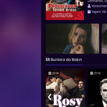
Demartiis
L
,
sorgulamasın
Yönetme
etkileşimi, g
Yapım Yılı
travmatik ol
yavaş yavaş 
çalışırken, a
Bu süreç, ai
"Tavan Arası"
bir gerilim 
korku ve ger
duygusal dur
ve gerilim tü
Lambert, giz
Bunlara da Bakın
destekleyere
Arası", sürük
2018
2018
atmosferiyle d
temalarını ba
‹