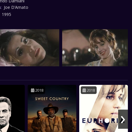
indo Damiani
a neden olur. Film boyunca, Emma'nın bu gizemli varlıkla olan
n:
Joe D'Amato
erilimi ve merakı arttırır. Filmde, ailenin geçmişte yaşadığı
:
1995
aylar ve bunların Emma'nın şimdiki durumu üzerindeki etkileri de
ortaya çıkar. Emma, tavan arasındaki varlığın sırrını çözmeye
ynı zamanda aile içindeki gizli gerçekleri ve yalanları da keşfeder.
lenin parçalanmasına ve Emma'nın yalnızlaşmasına yol açar.
, psikolojik gerilim unsurlarını ustaca kullanarak izleyiciyi sürekli
ve merak içinde tutar. Elisabeth Moss'un performansı, filmdeki
ilim atmosferini destekler ve Emma karakterinin karmaşık
umunu başarıyla yansıtır. Filmin yönetmeni Mary Lambert, korku
rlerindeki deneyimini "Tavan Arası"nda etkili bir şekilde kullanır.
emli ve ürkütücü atmosferi, görsel ve ses efektleriyle
k izleyiciye gerçeküstü bir deneyim sunar. Sonuç olarak, "Tavan
leyici bir hikaye anlatımı, güçlü karakter gelişimi ve etkileyici
2018
2018
ikkat çeken bir gerilim filmidir. Film, gerçeklik, delilik ve aile sırları
şarılı bir şekilde işler ve izleyiciyi sonuna kadar merak içinde tutar.
›