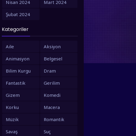
Nisan 2024
Mart 2024
1995
1994
Şubat 2024
Gelecek Dünya
Ulak
1993
1992
Türkçe Dublaj
Türkçe Dublaj
Türkçe Dub
Kategoriler
1991
1990
1988
1987
Aile
Aksiyon
1986
1980
Animasyon
Belgesel
1979
1973
Bilim Kurgu
Dram
1971
1967
Fantastik
Gerilim
1966
1963
Gizem
Komedi
1958
1953
Korku
Macera
Müzik
Romantik
Savaş
Suç