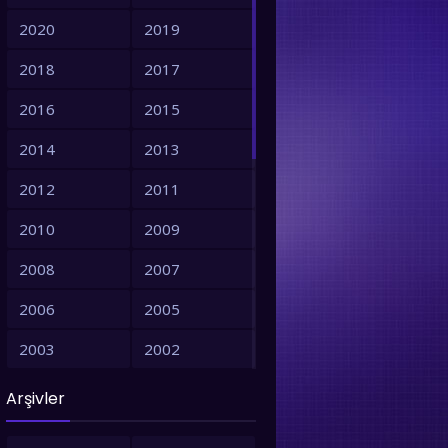
2020
2019
2018
2017
2016
2015
2014
2013
2012
2011
2010
2009
2008
2007
2021
2008
2017
2006
2005
2003
2002
2001
1999
Arşivler
1998
1997