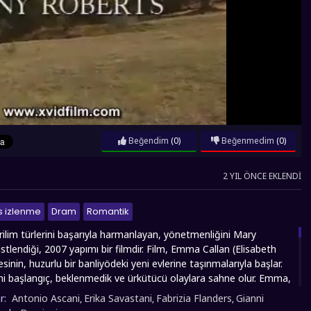
Beğendim
(0)
Beğenmedim
(0)
2 YIL ÖNCE EKLENDI
s izlenme
Dram
Romantik
ilim türlerini başarıyla harmanlayan, yönetmenliğini Mary
stlendiği, 2007 yapımı bir filmdir. Film, Emma Callan (Elisabeth
sinin, huzurlu bir banliyödeki yeni evlerine taşınmalarıyla başlar.
i başlangıç, beklenmedik ve ürkütücü olaylara sahne olur. Emma,
evin tavan arasında, kendisine tıpatıp benzeyen gizemli bir varlıkla
r:
Antonio Ascani
Erika Savastani
Fabrizia Flanders
Gianni
,
,
,
Bu buluş, Emma'nın hem gerçekliğini hem de akıl sağlığını