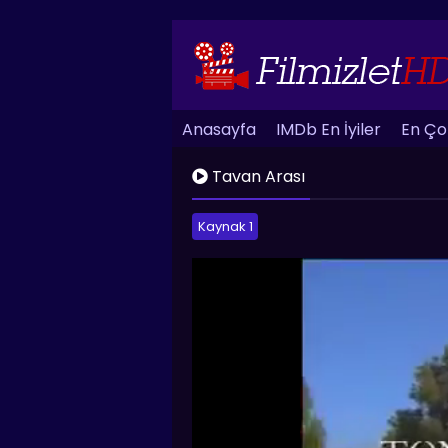
Anasayfa
IMDb En İyiler
En Çok
Tavan Arası
Kaynak 1