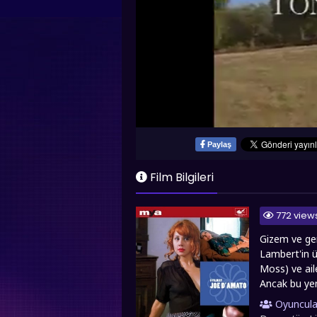
Paylaş
Film Bilgileri
772 view
Gizem ve ger
Lambert'in ü
Moss) ve aile
Ancak bu yen
taşındıkları 
Oyuncula
karşılaşır. 