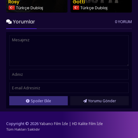
Rosy
Gotti
Türkçe Dublaj
Türkçe Dublaj
Yorumlar
0 YORUM
Spoiler Ekle
Yorumu Gönder
Copyright © 2026
Yabancı Film İzle | HD Kalite Film İzle
Tüm Hakları Saklıdır