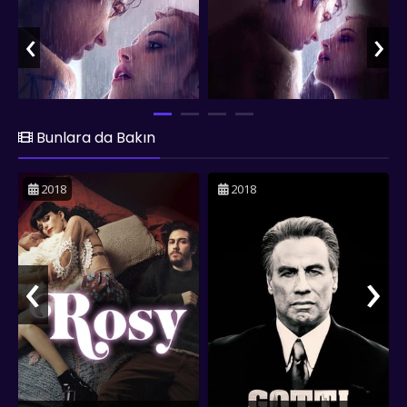
Ancak, Hardin'in geçmişi ve kıskançlıkları ilişkilerine zarar verir.
"After We Collided", genç yetişkinlerin aşk, güven ve kişisel
‹
›
büyüme konularında yaşadıkları zorlukları keşfeder. Film,
Tessa'nın kendini bulma yolculuğunu ve Hardin ile olan
ilişkisinin karmaşıklıklarını gösterirken, genç izleyicilere hitap
eden duygusal ve dramatik anlar sunar. Roger Kumble'ın
yönetmenliği, karakterlerin duygusal derinliğini ve ilişkilerinin
yoğunluğunu vurgular. Josephine Langford ve Hero Fiennes
Bunlara da Bakın
Tiffin, Tessa ve Hardin karakterlerine canlılık ve gerçekçilik
katarak, genç aşkın ve tutkunun hikayesini başarılı bir şekilde
2018
2018
anlatır. "After We Collided", serinin ilk filmine kıyasla daha
olgun temaları işler ve karakterlerin duygusal yolculuklarını
daha detaylı bir şekilde ele alır. Film, aşkın ve ilişkilerin
zorluklarını, genç yetişkinlerin bakış açısıyla etkileyici bir
‹
›
şekilde yansıtır.