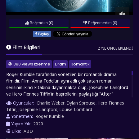
Beğendim
(0)
Beğenmedim
(0)
Paylaş
Film Bilgileri
2 YIL ÖNCE EKLENDI
380 views izlenme
Dram
Romantik
Roger Kumble tarafından yönetilen bir romantik drama
filmidir. Film, Anna Todd'un aynı adlı çok satan roman
serisinin ikinci kitabına dayanmakta olup, Josephine Langford
ve Hero Fiennes Tiffin'in başrollerini paylaştığı "After"
serisinin devam filmidir. Film, genç aşıklar Tessa (Josephine
Oyuncular:
Charlie Weber
Dylan Sprouse
Hero Fiennes
,
,
Langford) ve Hardin'ın (Hero Fiennes Tiffin) tutkulu ama
Tiffin
Josephine Langford
Louise Lombard
,
,
karmaşık ilişkisini ele alır. Film, Tessa'nın staj için çalıştığı
Yönetmen:
Roger Kumble
yayınevinde başlayan yeni hayatına ve Hardin ile ilişkilerindeki
Yapım Yılı:
2020
iniş çıkışlara odaklanır. Tessa, iş hayatında başarılar elde
Ülke:
ABD
ederken, Hardin ile aralarındaki sorunları çözmeye çalışır.