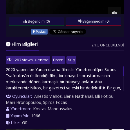
Beğendim
(0)
Beğenmedim
(0)
Paylaş
Film Bilgileri
2 YIL ÖNCE EKLENDI
1.267 views izlenme
Dram
Suç
2020 yapımı bir Yunan drama filmidir. Yönetmenliğini Sotiris
Tsafoulias'ın üstlendiği film, bir cinayet soruşturmasının
merkezinde dönen karmaşık bir hikayeyi anlatır. Ana
karakterimiz Nikos, bir gazeteci ve eski bir dedektiftir. Bir gün,
eski bir arkadaşının ölümü üzerine şehre geri döner ve
Oyuncular:
Anestis Vlahos
Elena Nathanail
Elli Fotiou
,
,
,
ölümün ardındaki gizemi çözmeye çalışır. Ancak, Nikos'un
Mairi Hronopoulou
Spiros Focás
,
araştırmaları onu karanlık sırlarla dolu bir dünyaya sürükler ve
Yönetmen:
Kostas Manoussakis
kendi geçmişiyle yüzleşmesine neden olur. Film, suç, intikam
Yapım Yılı:
1966
ve insan doğasının derinliklerini keşfederken izleyicilere gerilim
Ülke:
GR
dolu bir deneyim sunar.