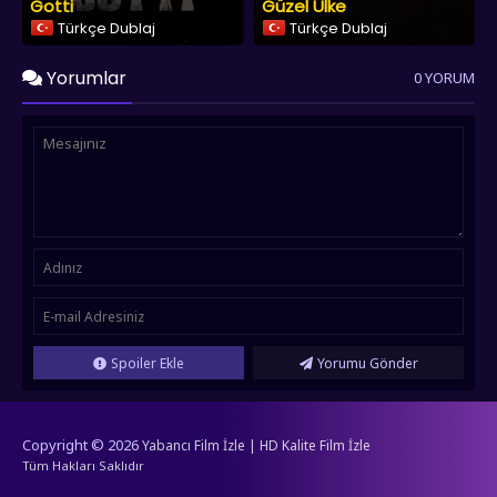
Gotti
Güzel Ülke
Türkçe Dublaj
Türkçe Dublaj
Yorumlar
0 YORUM
Spoiler Ekle
Yorumu Gönder
Copyright © 2026
Yabancı Film İzle | HD Kalite Film İzle
Tüm Hakları Saklıdır