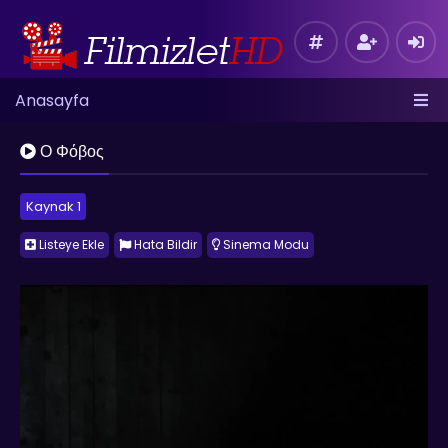
Anasayfa
Ο Φόβος
Kaynak 1
Listeye Ekle
Hata Bildir
Sinema Modu