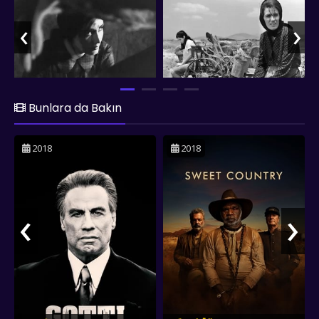
‹
›
Bunlara da Bakın
2018
2018
‹
›