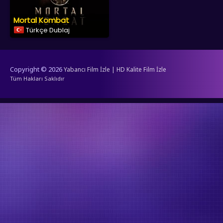
Mortal Kombat
Türkçe Dublaj
Copyright © 2026
Yabancı Film İzle | HD Kalite Film İzle
Tüm Hakları Saklıdır