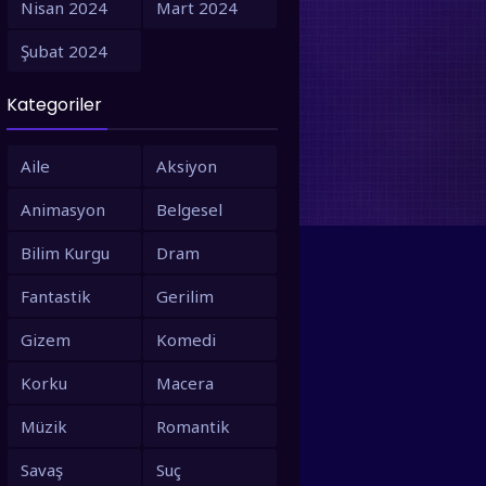
Nisan 2024
Mart 2024
1995
1994
Şubat 2024
1993
1992
Kategoriler
1991
1990
1988
1987
Aile
Aksiyon
1986
1980
Animasyon
Belgesel
1979
1973
Bilim Kurgu
Dram
1971
1967
Fantastik
Gerilim
1966
1963
Gizem
Komedi
1958
1953
Korku
Macera
Müzik
Romantik
Savaş
Suç