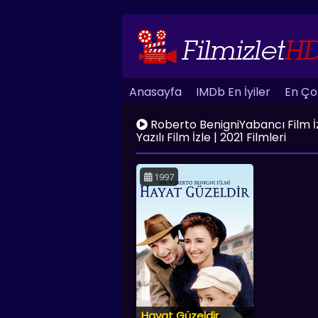
Anasayfa
IMDb En İyiler
En Çok
Roberto BenigniYabancı Film İzle
Yazılı Film İzle | 2021 Filmleri
1997
Hayat Güzeldir