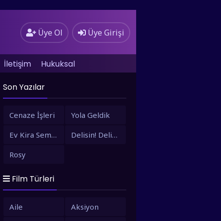
Üye Ol
Üye Girişi
İletişim
Hukuksal
Son Yazılar
Cenaze İşleri
Yola Geldik
Ev Kira Semt Bizim
Delisin! Delisin!
Rosy
Film Türleri
Aile
Aksiyon