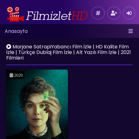
Anasayfa
Marjane SatrapiYabancı Film İzle | HD Kalite Film
İzle | Türkçe Dublaj Film İzle | Alt Yazılı Film İzle | 2021
Filmleri
2020