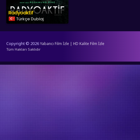
Radyoaktif
Türkçe Dublaj
Copyright © 2026
Yabancı Film İzle | HD Kalite Film İzle
Tüm Hakları Saklıdır