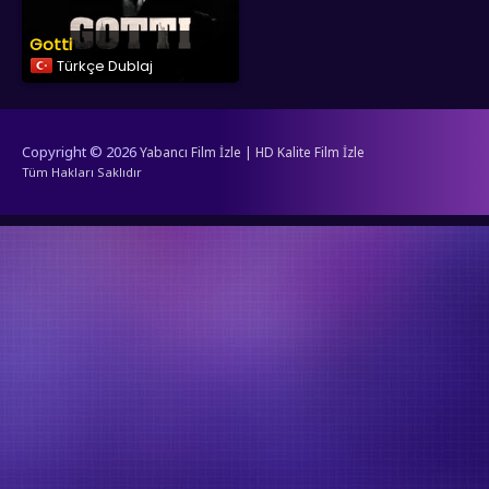
Gotti
Türkçe Dublaj
Copyright © 2026
Yabancı Film İzle | HD Kalite Film İzle
Tüm Hakları Saklıdır