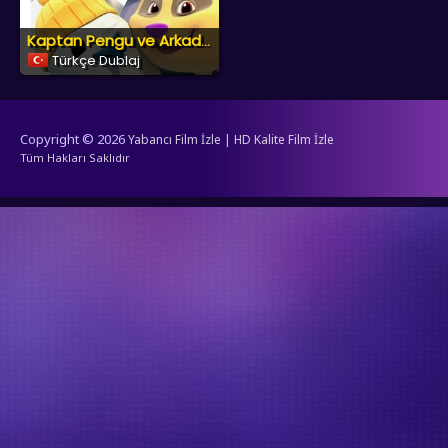
Kaptan Pengu ve Arkadaşları: Mandalina’nın Günlüğü
Türkçe Dublaj
Copyright © 2026
Yabancı Film İzle | HD Kalite Film İzle
Tüm Hakları Saklıdır