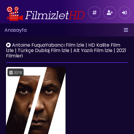
Anasayfa
Antoine FuquaYabancı Film İzle | HD Kalite Film
İzle | Türkçe Dublaj Film İzle | Alt Yazılı Film İzle | 2021
Filmleri
2018