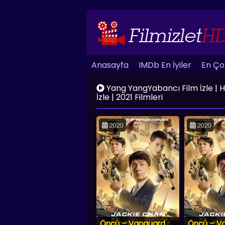
Anasayfa
IMDb En İyiler
En Çok
Yang YangYabancı Film İzle | HD K
İzle | 2021 Filmleri
2020
2020
Öncü – Vanguard
Öncü – V