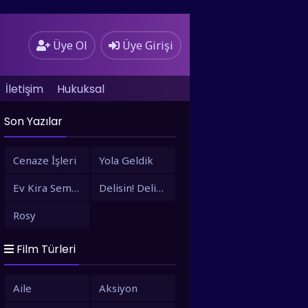
Üye Ol
Üye Girişi
İletişim
Hukuksal
Son Yazılar
Cenaze İşleri
Yola Geldik
Ev Kira Semt Bizim
Delisin! Delisin!
Rosy
Film Türleri
Aile
Aksiyon