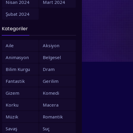
Nisan 2024
Mart 2024
1995
1994
Şubat 2024
1993
1992
Kategoriler
1991
1990
1988
1987
Aile
Aksiyon
1986
1980
Animasyon
Belgesel
1979
1973
Bilim Kurgu
Dram
1971
1967
Fantastik
Gerilim
1966
1963
Gizem
Komedi
1958
1953
Korku
Macera
Müzik
Romantik
Savaş
Suç