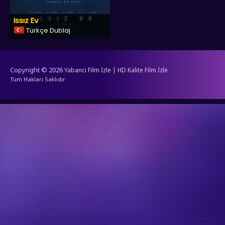
Issız Ev
Türkçe Dublaj
Copyright © 2026
Yabancı Film İzle | HD Kalite Film İzle
Tüm Hakları Saklıdır