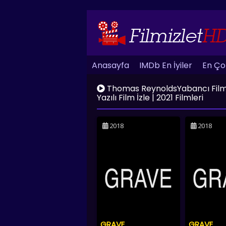
Anasayfa
IMDb En İyiler
En Çok
Thomas ReynoldsYabancı Film İzle
Yazılı Film İzle | 2021 Filmleri
2018
2018
GRAVE
GRAVE