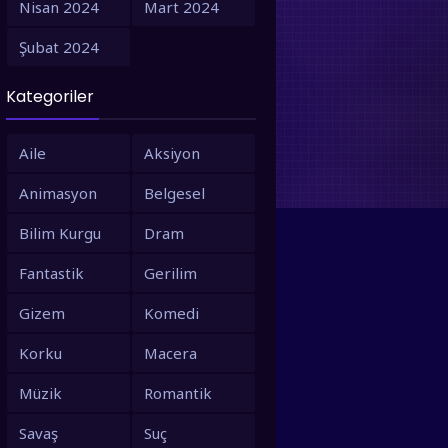
Nisan 2024
Mart 2024
1995
1994
Şubat 2024
1993
1992
Kategoriler
1991
1990
1988
1987
Aile
Aksiyon
1986
1980
Animasyon
Belgesel
1979
1973
Bilim Kurgu
Dram
1971
1967
Fantastik
Gerilim
1966
1963
Gizem
Komedi
1958
1953
Korku
Macera
Müzik
Romantik
Savaş
Suç