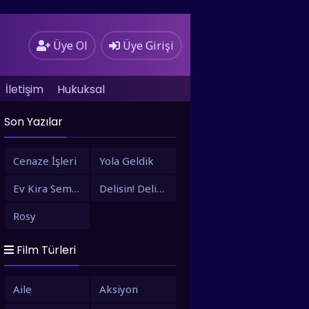
Üye Ol
Üye Girişi
İletişim
Hukuksal
Son Yazılar
Cenaze İşleri
Yola Geldik
Ev Kira Semt Bizim
Delisin! Delisin!
Rosy
Film Türleri
Aile
Aksiyon