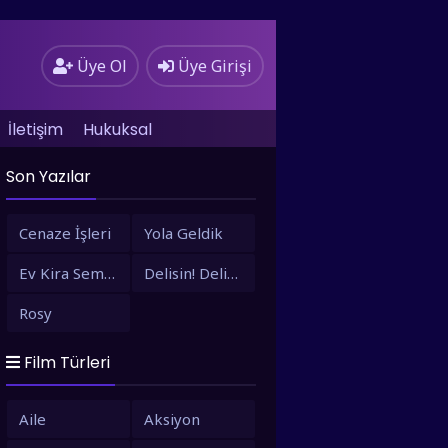
Üye Ol
Üye Girişi
İletişim
Hukuksal
Son Yazılar
Cenaze İşleri
Yola Geldik
Ev Kira Semt Bizim
Delisin! Delisin!
Rosy
Film Türleri
Aile
Aksiyon