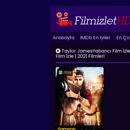
Anasayfa
IMDb En İyiler
En Çok
Taylor JamesYabancı Film İzle | 
Film İzle | 2021 Filmleri
2018
Samson