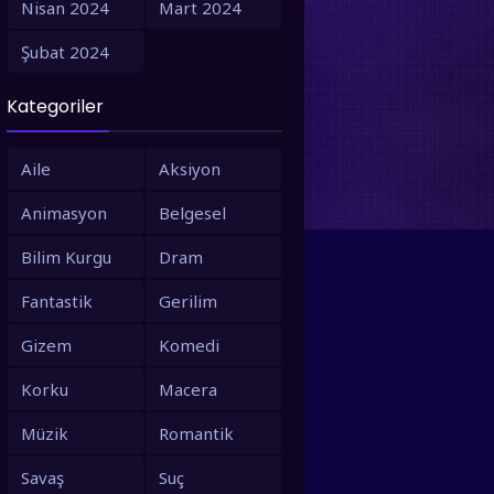
Nisan 2024
Mart 2024
1995
1994
Şubat 2024
1993
1992
Kategoriler
1991
1990
1988
1987
Aile
Aksiyon
1986
1980
Animasyon
Belgesel
1979
1973
Bilim Kurgu
Dram
1971
1967
Fantastik
Gerilim
1966
1963
Gizem
Komedi
1958
1953
Korku
Macera
Müzik
Romantik
Savaş
Suç