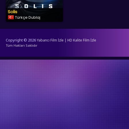
Solis
Türkçe Dublaj
Copyright © 2026
Yabancı Film İzle | HD Kalite Film İzle
Tüm Hakları Saklıdır