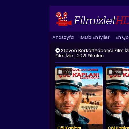
Anasayfa
IMDb En İyiler
En Çok
Steven BerkoffYabancı Film İzle |
Film İzle | 2021 Filmleri
1998
1998
Çöl Kaplanı
Çöl Kapla