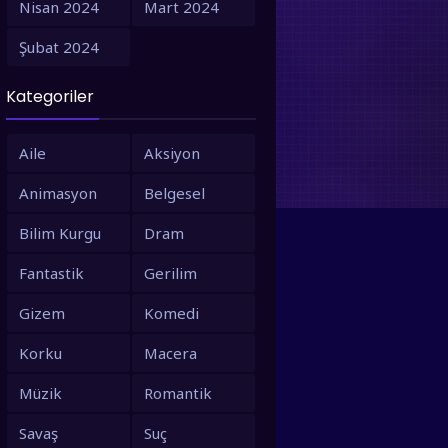
Nisan 2024
Mart 2024
1995
1994
Şubat 2024
1993
1992
Kategoriler
1991
1990
1988
1987
Aile
Aksiyon
1986
1980
Animasyon
Belgesel
1979
1973
Bilim Kurgu
Dram
1971
1967
Fantastik
Gerilim
1966
1963
Gizem
Komedi
1958
1953
Korku
Macera
Müzik
Romantik
Savaş
Suç