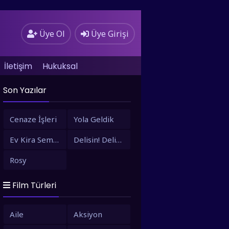
Üye Ol
Üye Girişi
İletişim
Hukuksal
Son Yazılar
Cenaze İşleri
Yola Geldik
Ev Kira Semt Bizim
Delisin! Delisin!
Rosy
Film Türleri
Aile
Aksiyon