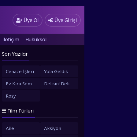
Üye Ol
Üye Girişi
İletişim
Hukuksal
Son Yazılar
Cenaze İşleri
Yola Geldik
Ev Kira Semt Bizim
Delisin! Delisin!
Rosy
Film Türleri
Aile
Aksiyon