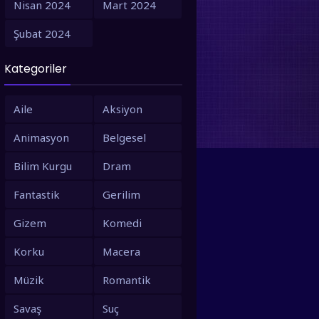
Nisan 2024
Mart 2024
1995
1994
Şubat 2024
1993
1992
Kategoriler
1991
1990
1988
1987
Aile
Aksiyon
1986
1980
Animasyon
Belgesel
1979
1973
Bilim Kurgu
Dram
1971
1967
Fantastik
Gerilim
1966
1963
Gizem
Komedi
1958
1953
Korku
Macera
Müzik
Romantik
Savaş
Suç