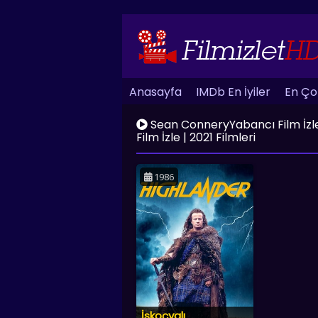
Anasayfa
IMDb En İyiler
En Çok
Sean ConneryYabancı Film İzle | 
Film İzle | 2021 Filmleri
1986
İskoçyalı