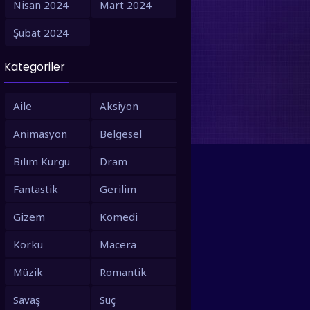
Nisan 2024
Mart 2024
1995
1994
Şubat 2024
1993
1992
Kategoriler
1991
1990
1988
1987
Aile
Aksiyon
1986
1980
Animasyon
Belgesel
1979
1973
Bilim Kurgu
Dram
1971
1967
Fantastik
Gerilim
1966
1963
Gizem
Komedi
1958
1953
Korku
Macera
Müzik
Romantik
Savaş
Suç