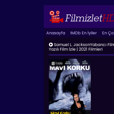
Anasayfa
IMDb En İyiler
En Çok
Samuel L. JacksonYabancı Film İz
Yazılı Film İzle | 2021 Filmleri
1999
Mavi Korku