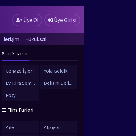
Üye Ol
Üye Girişi
İletişim
Hukuksal
Son Yazılar
Cenaze İşleri
Yola Geldik
Ev Kira Semt Bizim
Delisin! Delisin!
Rosy
Film Türleri
Aile
Aksiyon