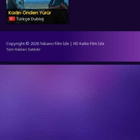
Kadın Önden Yürür
Türkçe Dublaj
Copyright © 2026
Yabancı Film İzle | HD Kalite Film İzle
Tüm Hakları Saklıdır