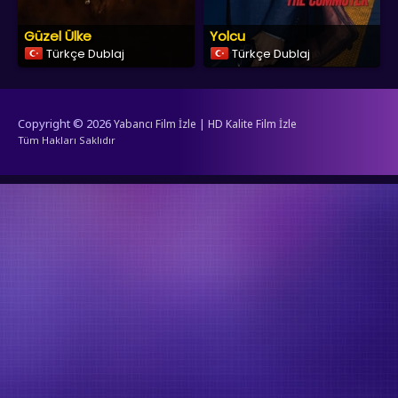
Güzel Ülke
Yolcu
Türkçe Dublaj
Türkçe Dublaj
Copyright © 2026
Yabancı Film İzle | HD Kalite Film İzle
Tüm Hakları Saklıdır